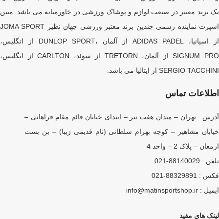
یک برند معتبر در صنعت لوازم و پوشاک ورزشی در خاورمیانه می باشد. متین
اسپرت نماینده رسمی چندین برند معتبر ورزشی جهان نظیر JOMA SPORT
از اسپانیا، ADIDAS PADEL از آلمان ،DUNLOP SPORT از انگلیس،
SIGNUM PRO از آلمان، TRETORN از سوئد، CARLTON از انگلیس،
SERGIO TACCHINI از ایتالیا می باشد.
اطلاعات تماس
آدرس : تهران – میدان هفت تیر – ابتدای خیابان قائم مقام فراهانی –
خیابان مشاهیر – کوچه بهرام سلطانی (نام قدیمی زیبا) – بن بست
ارمغان – پلاک 2 – واحد 4
تلفن : 88140029-021
فکس : 88329891-021
ایمیل : info@matinsportshop.ir
لینک های مفید