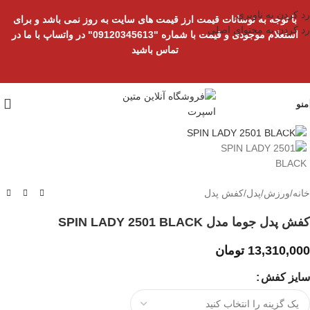
رد کردن به ناوبری
با توجه به نوسانات قیمت ارز قیمت های سایت به روز نمی باشد و برای
رد کردن به محتوای اصلی
استعلام موجودی و قیمت با شماره "09120345613" در واتساپ با ما در
تماس باشید
منو
بزرگنمایی تصویر
خانه
/
ورزش
/
پدل
/
کفش پدل
کفش پدل جوما مدل SPIN LADY 2501 BLACK
13,310,000
تومان
سایز کفش