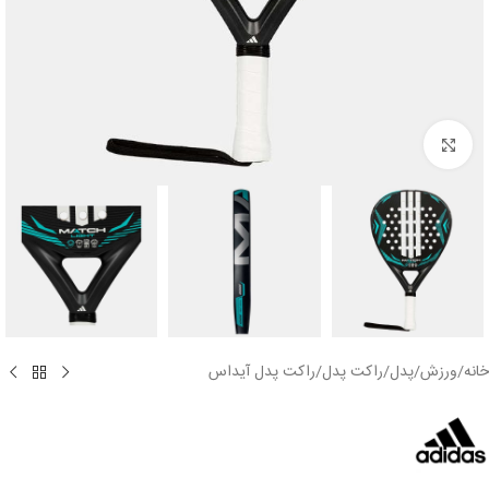
بزرگنمایی تصویر
خانه
/
ورزش
/
پدل
/
راکت پدل
/
راکت پدل آیداس