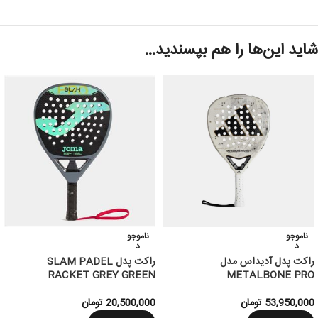
شاید این‌ها را هم بپسندید…
ناموجو
ناموجو
د
د
راکت پدل آدیداس مدل
راکت پدل SLAM PADEL
RACKET GREY GREEN
METALBONE PRO
53,950,000
تومان
20,500,000
تومان