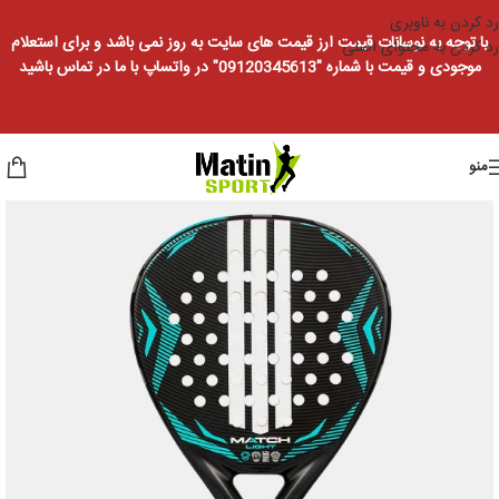
رد کردن به ناوبری
با توجه به نوسانات قیمت ارز قیمت های سایت به روز نمی باشد و برای استعلام
رد کردن به محتوای اصلی
موجودی و قیمت با شماره "09120345613" در واتساپ با ما در تماس باشید
منو