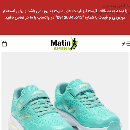
رد کردن به ناوبری
با توجه به نوسانات قیمت ارز قیمت های سایت به روز نمی باشد و برای استعلام
رد کردن به محتوای اصلی
موجودی و قیمت با شماره "09120345613" در واتساپ با ما در تماس باشید
منو