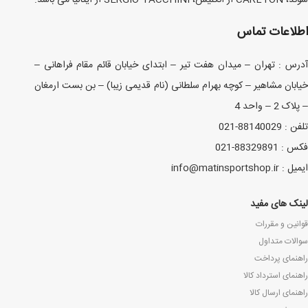
سوئد، CARLTON از انگلیس، SERGIO TACCHINI از ایتالیا می باشد.
اطلاعات تماس
آدرس : تهران – میدان هفت تیر – ابتدای خیابان قائم مقام فراهانی –
خیابان مشاهیر – کوچه بهرام سلطانی (نام قدیمی زیبا) – بن بست ارمغان
– پلاک 2 – واحد 4
تلفن : 88140029-021
فکس : 88329891-021
ایمیل : info@matinsportshop.ir
لینک های مفید
قوانین و مقررات
سوالات متداول
راهنمای پرداخت
راهنمای استرداد کالا
راهنمای ارسال کالا